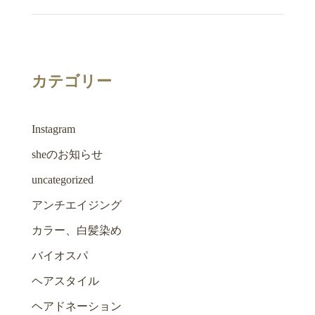
カテゴリー
Instagram
sheのお知らせ
uncategorized
アンチエイジング
カラー、白髪染め
バイオスパ
ヘアスタイル
ヘアドネーション