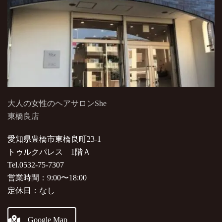
大人の女性のヘアサロンShe
東橋良店
愛知県豊橋市東橋良町23-1
トゥルクパレス 1階Ａ
Tel.0532-75-7307
営業時間：9:00〜18:00
定休日：なし
Google Map