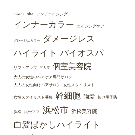
she
biospa
アンチエイジング
インナーカラー
エイジングケア
ダメージレス
グレージュカラー
ハイライト
バイオスパ
個室美容院
リフトアップ
三方原
大人の女性のヘアケア専門サロン
大人の女性向けヘアサロン
女性スタイリスト
幹細胞
強髪
女性スタイリスト募集
抜け毛予防
浜松市
浜松美容院
浜松
浜松ママ
白髪ぼかしハイライト