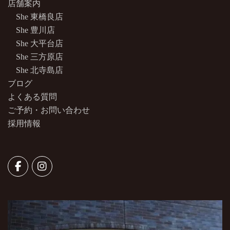
店舗案内
She 東橋良店
She 豊川店
She 大平台店
She 三方原店
She 北寺島店
ブログ
よくある質問
ご予約・お問い合わせ
採用情報