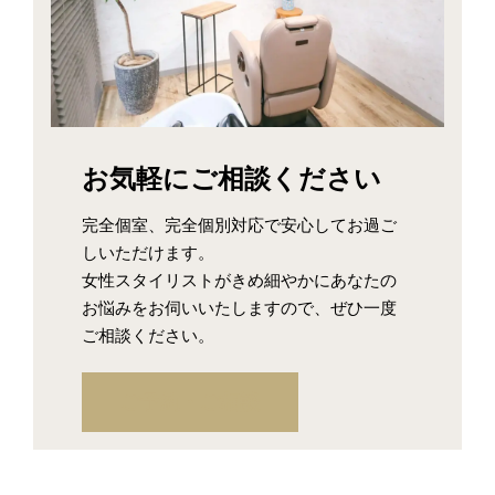
お気軽に
ご相談ください
完全個室、完全個別対応で安心してお過ご
しいただけます。
女性スタイリストがきめ細やかにあなたの
お悩みをお伺いいたしますので、ぜひ一度
ご相談ください。
ご予約・ご相談