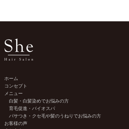
ホーム
コンセプト
メニュー
白髪・白髪染めでお悩みの方
育毛促進・バイオスパ
パサつき・クセ毛や髪のうねりでお悩みの方
お客様の声