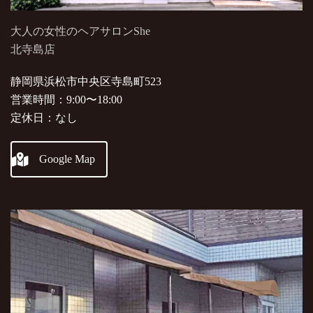
大人の女性のヘアサロンShe
北寺島店
静岡県浜松市中央区寺島町523
営業時間：9:00〜18:00
定休日：なし
Google Map