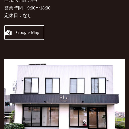
tel: 053-543-7799
営業時間：9:00〜18:00
定休日：なし
Google Map