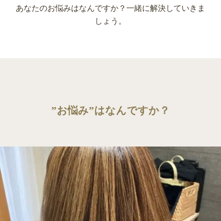
あなたのお悩みはなんですか？一緒に解決していきま
しょう。
”お悩み”はなんですか？