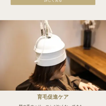
詳しく見る
育毛促進ケア