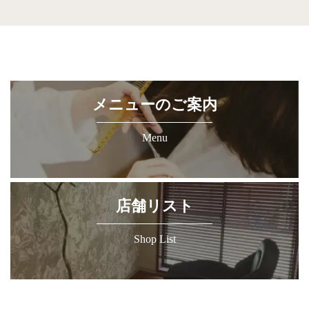
メニューのご案内
Menu
店舗リスト
Shop List