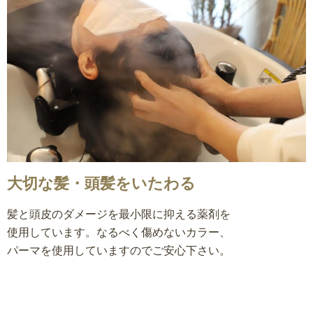
大切な髪・頭髪をいたわる
髪と頭皮のダメージを最小限に抑える薬剤を
使用しています。なるべく傷めないカラー、
パーマを使用していますのでご安心下さい。