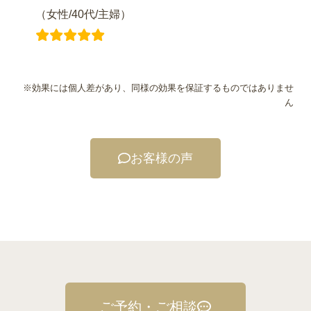
（女性/40代/主婦）
※効果には個人差があり、同様の効果を保証するものではありませ
ん
お客様の声
ご予約・ご相談