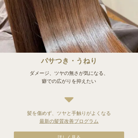
パサつき・うねり
ダメージ、ツヤの無さが気になる、
癖での広がりを抑えたい
髪を傷めず、ツヤと手触りがよくなる
最新の髪質改善プログラム
詳しく見る