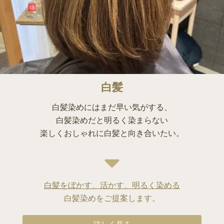
白髪
白髪染めにはまだ早い気がする、
白髪染めだと明るく染まらない
楽しくおしゃれに白髪と向き合いたい。
白髪をぼかす、活かす、明るく染める
白髪染めをご提案します。