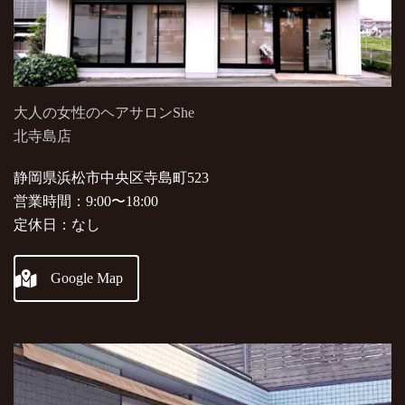
大人の女性のヘアサロンShe
北寺島店
静岡県浜松市中央区寺島町523
営業時間：9:00〜18:00
定休日：なし
Google Map