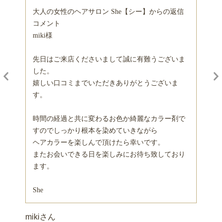
大人の女性のヘアサロン She【シー】からの返信
大
コメント
コ
miki様
く
信
先日はご来店くださいまして誠に有難うございま
先
した。
し
嬉しい口コミまでいただきありがとうございま
嬉
ま
す。
す
早
時間の経過と共に変わるお色か綺麗なカラー剤で
髪
すのでしっかり根本を染めていきながら
楽
し
ヘアカラーを楽しんで頂けたら幸いです。
お
またお会いできる日を楽しみにお待ち致しており
す
い
ます。
り
く
mikiさん
（女