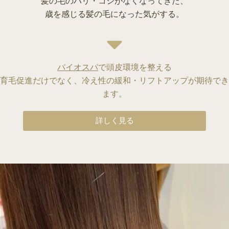
髪の毛のハリ・コシがなくなってきた、
歳を感じる髪の毛になった気がする。
バイオスパ
で頭皮環境を整える
育毛促進だけでなく、冷え性の緩和・リフトアップが期待でき
ます。
詳しく見る