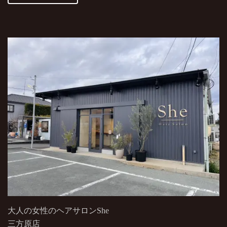
大人の女性のヘアサロンShe
三方原店