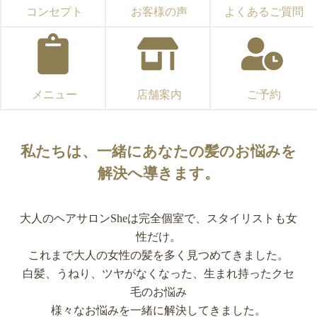
コンセプト
お客様の声
よくあるご質問
メニュー
店舗案内
ご予約
私たちは、一緒にあなたの髪のお悩みを
解決へ導きます。
大人のヘアサロンSheは完全個室で、スタイリストも女
性だけ。
これまで大人の女性の髪を多く見つめてきました。
白髪、うねり、ツヤがなくなった、生まれ持ったクセ
毛のお悩み
様々なお悩みを一緒に解決してきました。