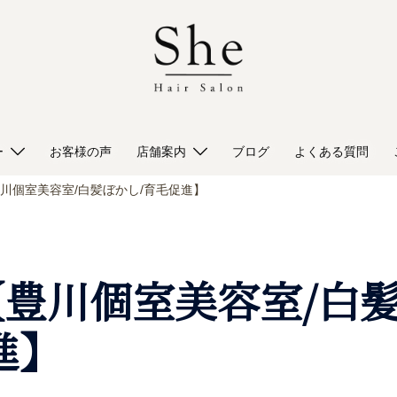
ー
お客様の声
店舗案内
ブログ
よくある質問
川個室美容室/白髪ぼかし/育毛促進】
豊川個室美容室/白
進】