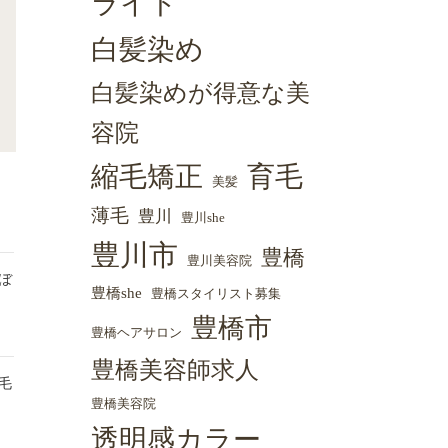
ライト
白髪染め
白髪染めが得意な美
容院
縮毛矯正
育毛
美髪
薄毛
豊川
豊川she
豊川市
豊橋
豊川美容院
ぼ
豊橋she
豊橋スタイリスト募集
豊橋市
豊橋ヘアサロン
豊橋美容師求人
毛
豊橋美容院
透明感カラー