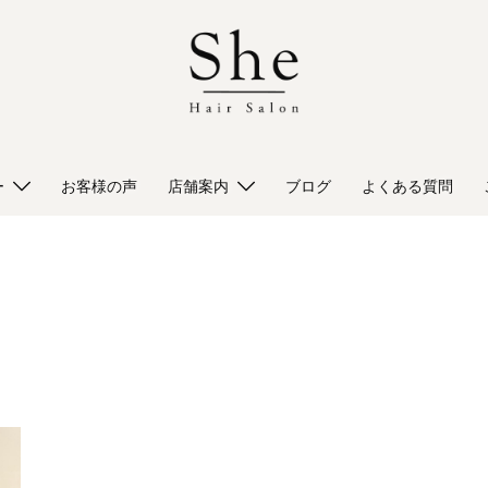
ー
お客様の声
店舗案内
ブログ
よくある質問