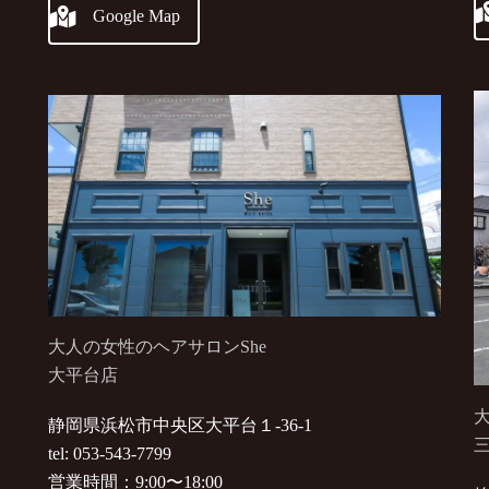
Google Map
大人の女性のヘアサロンShe
大平台店
静岡県浜松市中央区大平台１-36-1
tel: 053-543-7799
営業時間：9:00〜18:00