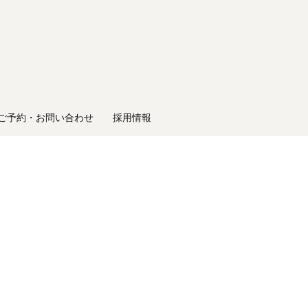
ご予約・お問い合わせ
採用情報