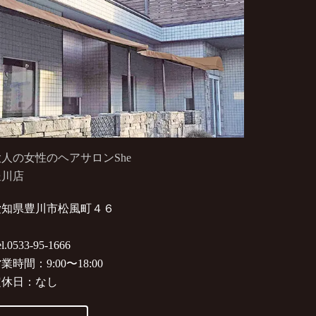
大人の女性のヘアサロンShe
豊川店
愛知県豊川市松風町４６
el.0533-95-1666
業時間：9:00〜18:00
定休日：なし