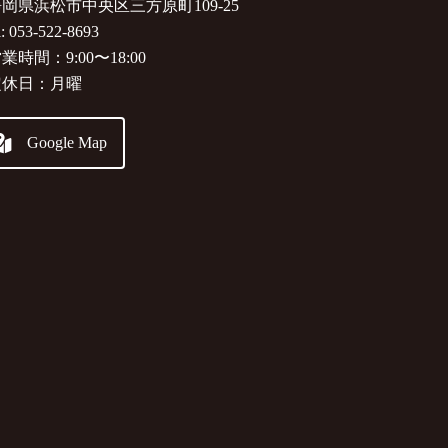
岡県浜松市中央区三方原町109-25
l: 053-522-8693
業時間：9:00〜18:00
定休日：月曜
Google Map