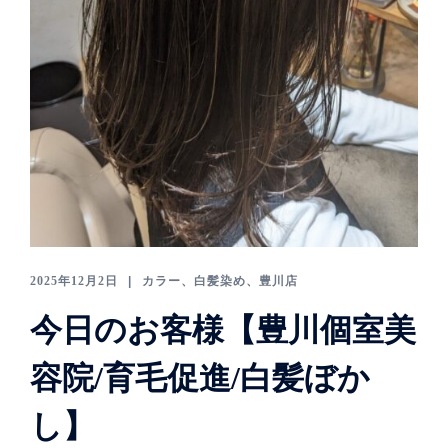
2025年12月2日
カラー、白髪染め
、
豊川店
今日のお客様【豊川個室美
容院/育毛促進/白髪ぼか
し】