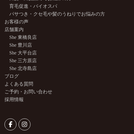
育毛促進・バイオスパ
パサつき・クセ毛や髪のうねりでお悩みの方
お客様の声
店舗案内
She 東橋良店
She 豊川店
She 大平台店
She 三方原店
She 北寺島店
ブログ
よくある質問
ご予約・お問い合わせ
採用情報