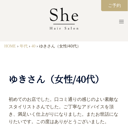
ご予約
HOME
›
年代
›
40
›
ゆきさん（女性/40代）
ゆきさん（女性/40代）
初めてのお店でした。口コミ通りの感じのよい素敵な
スタイリストさんでした。ご丁寧なアドバイスを頂
き、満足いく仕上がりになりました。またお世話にな
りたいです。この度はありがとうございました。