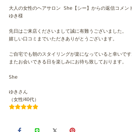
大人の女性のヘアサロン She【シー】からの返信コメント
ゆき様

先日はご来店くださいまして誠に有難うございました。

嬉しい口コミまでいただきありがとうございます。

ご自宅でも朝のスタイリングが楽になっていると幸いです。
またお会いできる日を楽しみにお待ち致しております。

ゆきさん
（女性/40代）