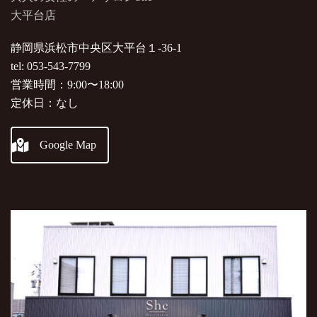
大平台店
静岡県浜松市中央区大平台１-36-1
tel: 053-543-7799
営業時間：9:00〜18:00
定休日：なし
Google Map