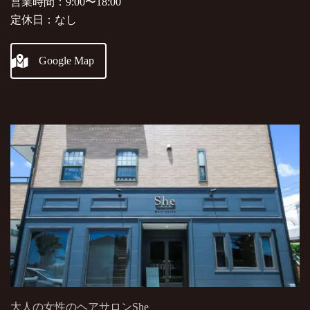
営業時間：9:00〜18:00
定休日：なし
Google Map
大人の女性のヘアサロンShe