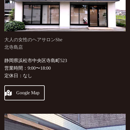
大人の女性のヘアサロンShe
北寺島店
静岡県浜松市中央区寺島町523
営業時間：9:00〜18:00
定休日：なし
Google Map