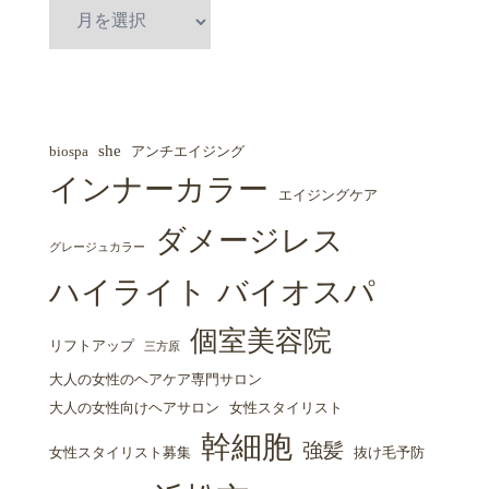
she
biospa
アンチエイジング
インナーカラー
エイジングケア
ダメージレス
グレージュカラー
ハイライト
バイオスパ
個室美容院
リフトアップ
三方原
大人の女性のヘアケア専門サロン
大人の女性向けヘアサロン
女性スタイリスト
幹細胞
強髪
女性スタイリスト募集
抜け毛予防