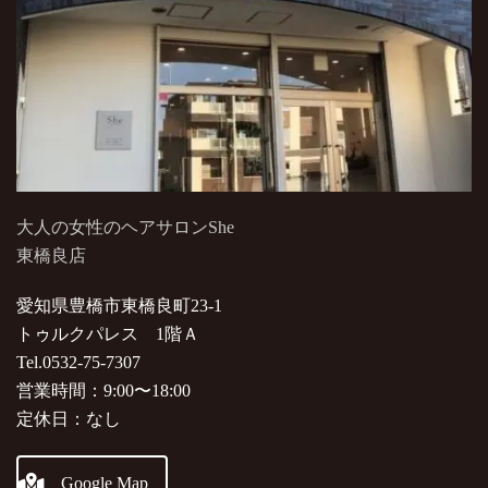
大人の女性のヘアサロンShe
東橋良店
愛知県豊橋市東橋良町23-1
トゥルクパレス 1階Ａ
Tel.0532-75-7307
営業時間：9:00〜18:00
定休日：なし
Google Map