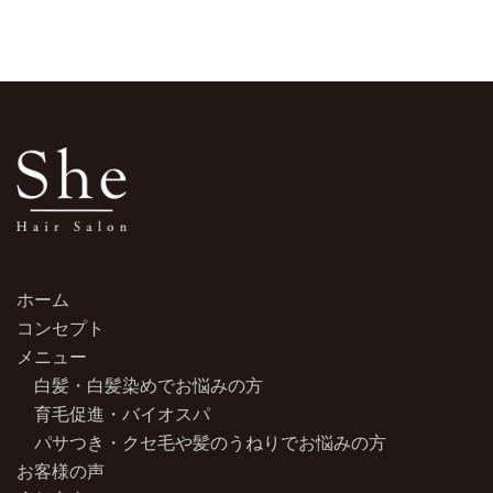
ホーム
コンセプト
メニュー
白髪・白髪染めでお悩みの方
育毛促進・バイオスパ
パサつき・クセ毛や髪のうねりでお悩みの方
お客様の声