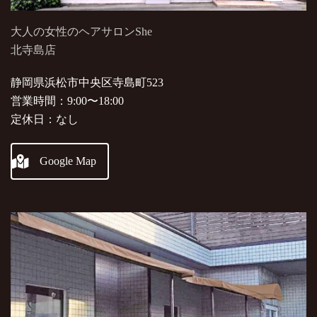
大人の女性のヘアサロンShe
北寺島店
静岡県浜松市中央区寺島町523
営業時間：9:00〜18:00
定休日：なし
Google Map