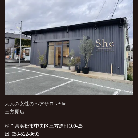
大人の女性のヘアサロンShe
三方原店
静岡県浜松市中央区三方原町109-25
tel: 053-522-8693