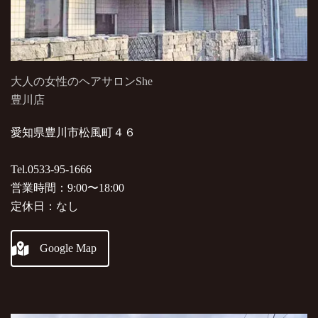
大人の女性のヘアサロンShe
豊川店
愛知県豊川市松風町４６
Tel.0533-95-1666
営業時間：9:00〜18:00
定休日：なし
Google Map