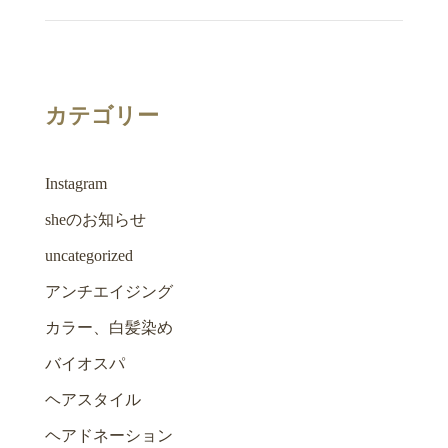
カテゴリー
Instagram
sheのお知らせ
uncategorized
アンチエイジング
カラー、白髪染め
バイオスパ
ヘアスタイル
ヘアドネーション