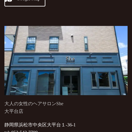
大人の女性のヘアサロンShe
大平台店
静岡県浜松市中央区大平台１-36-1