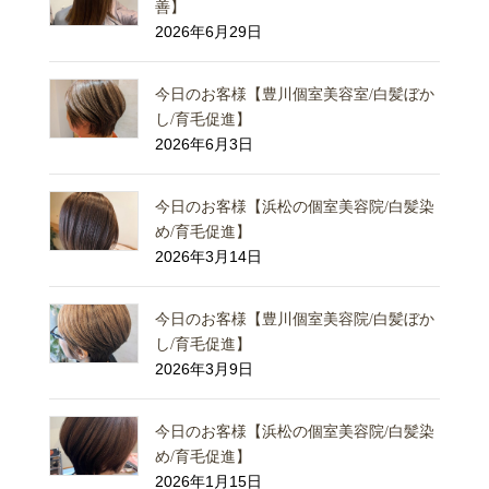
善】
2026年6月29日
今日のお客様【豊川個室美容室/白髪ぼか
し/育毛促進】
2026年6月3日
今日のお客様【浜松の個室美容院/白髪染
め/育毛促進】
2026年3月14日
今日のお客様【豊川個室美容院/白髪ぼか
し/育毛促進】
2026年3月9日
今日のお客様【浜松の個室美容院/白髪染
め/育毛促進】
2026年1月15日