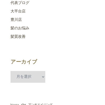
代表ブログ
大平台店
豊川店
髪のお悩み
髪質改善
アーカイブ
she
biospa
アンチエイジング