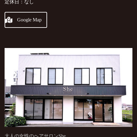
定休日：なし
Google Map
大人の女性のヘアサロンShe