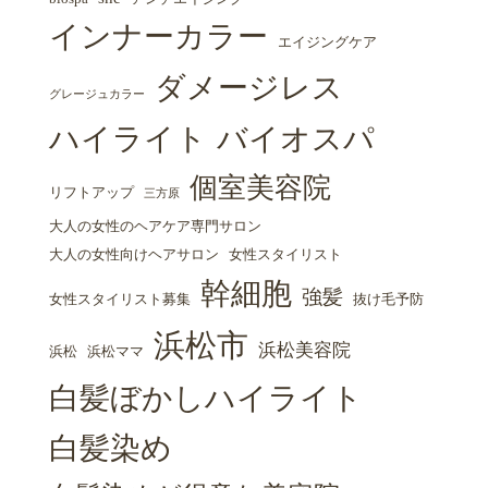
インナーカラー
エイジングケア
ダメージレス
グレージュカラー
ハイライト
バイオスパ
個室美容院
リフトアップ
三方原
大人の女性のヘアケア専門サロン
大人の女性向けヘアサロン
女性スタイリスト
幹細胞
強髪
女性スタイリスト募集
抜け毛予防
浜松市
浜松美容院
浜松
浜松ママ
白髪ぼかしハイライト
白髪染め