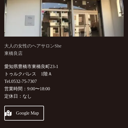
大人の女性のヘアサロンShe
東橋良店
愛知県豊橋市東橋良町23-1
トゥルクパレス 1階Ａ
Tel.0532-75-7307
営業時間：9:00〜18:00
定休日：なし
Google Map