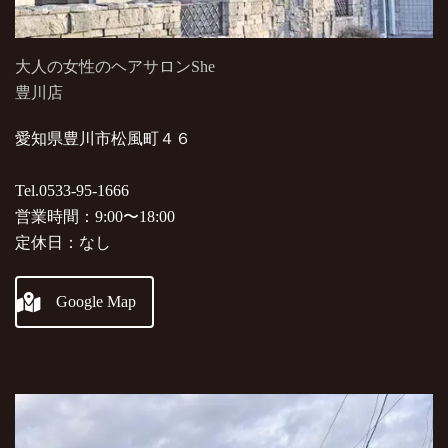
大人の女性のヘアサロンShe
豊川店
愛知県豊川市松風町４６
Tel.0533-95-1666
営業時間：9:00〜18:00
定休日：なし
Google Map