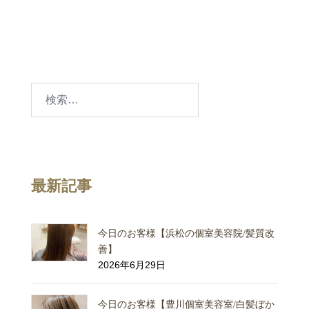
最新記事
今日のお客様【浜松の個室美容院/髪質改
善】
2026年6月29日
今日のお客様【豊川個室美容室/白髪ぼか