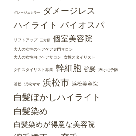
ダメージレス
グレージュカラー
ハイライト
バイオスパ
個室美容院
リフトアップ
三方原
大人の女性のヘアケア専門サロン
大人の女性向けヘアサロン
女性スタイリスト
幹細胞
強髪
女性スタイリスト募集
抜け毛予防
浜松市
浜松美容院
浜松
浜松ママ
白髪ぼかしハイライト
白髪染め
白髪染めが得意な美容院