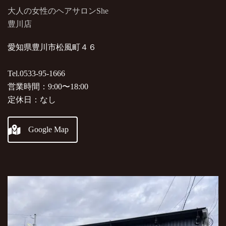
大人の女性のヘアサロンShe
豊川店
愛知県豊川市松風町４６
Tel.0533-95-1666
営業時間：9:00〜18:00
定休日：なし
Google Map