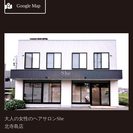
Google Map
大人の女性のヘアサロンShe
北寺島店