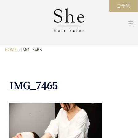
ご予約
HOME
›
IMG_7465
IMG_7465