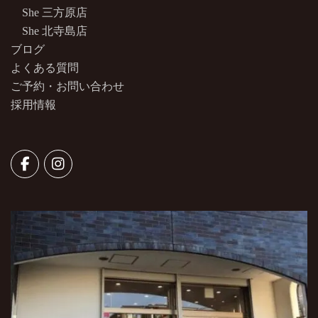
She 三方原店
She 北寺島店
ブログ
よくある質問
ご予約・お問い合わせ
採用情報