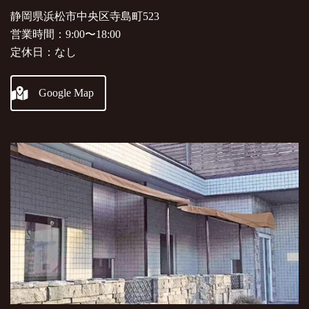
静岡県浜松市中央区寺島町523
営業時間：9:00〜18:00
定休日：なし
Google Map