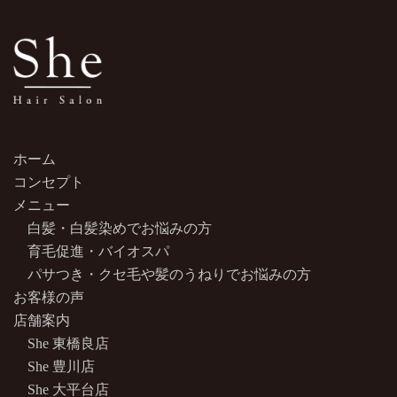
ホーム
コンセプト
メニュー
白髪・白髪染めでお悩みの方
育毛促進・バイオスパ
パサつき・クセ毛や髪のうねりでお悩みの方
お客様の声
店舗案内
She 東橋良店
She 豊川店
She 大平台店