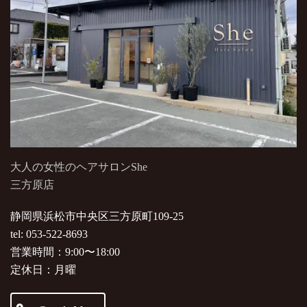
大人の女性のヘアサロンShe
三方原店
静岡県浜松市中央区三方原町109-25
tel: 053-522-8693
営業時間：9:00〜18:00
定休日：月曜