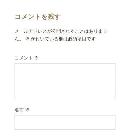
コメントを残す
メールアドレスが公開されることはありませ
ん。
※
が付いている欄は必須項目です
コメント
※
名前
※