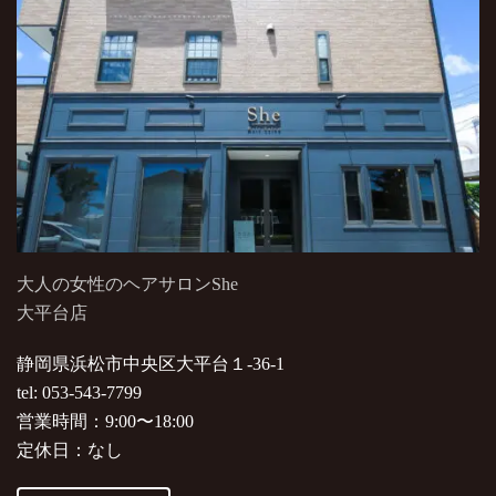
大人の女性のヘアサロンShe
大平台店
静岡県浜松市中央区大平台１-36-1
tel: 053-543-7799
営業時間：9:00〜18:00
定休日：なし