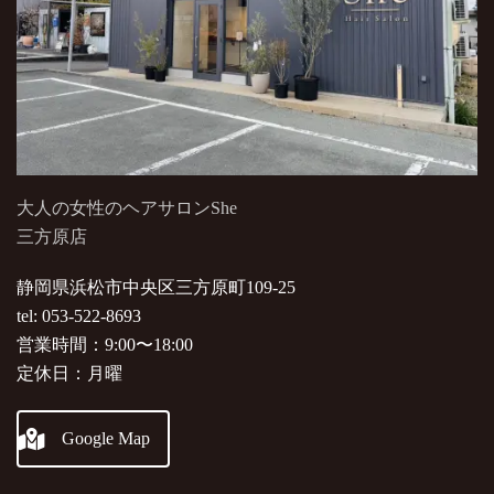
大人の女性のヘアサロンShe
三方原店
静岡県浜松市中央区三方原町109-25
tel: 053-522-8693
営業時間：9:00〜18:00
定休日：月曜
Google Map