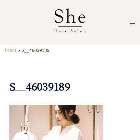
HOME
›
S__46039189
S__46039189