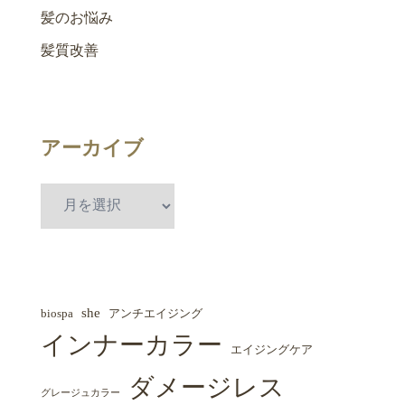
髪のお悩み
髪質改善
アーカイブ
she
biospa
アンチエイジング
インナーカラー
エイジングケア
ダメージレス
グレージュカラー