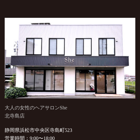
大人の女性のヘアサロンShe
北寺島店
静岡県浜松市中央区寺島町523
営業時間：9:00〜18:00