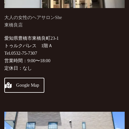
大人の女性のヘアサロンShe
東橋良店
愛知県豊橋市東橋良町23-1
トゥルクパレス 1階Ａ
Tel.0532-75-7307
営業時間：9:00〜18:00
定休日：なし
Google Map