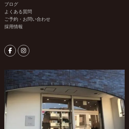
ブログ
よくある質問
ご予約・お問い合わせ
採用情報