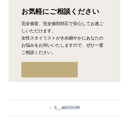
お気軽に
ご相談ください
完全個室、完全個別対応で安心してお過ご
しいただけます。
女性スタイリストがきめ細やかにあなたの
お悩みをお伺いいたしますので、ぜひ一度
ご相談ください。
ご予約・ご相談
S__46039189